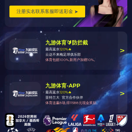
电能质量
电动汽车充换电
储能微网