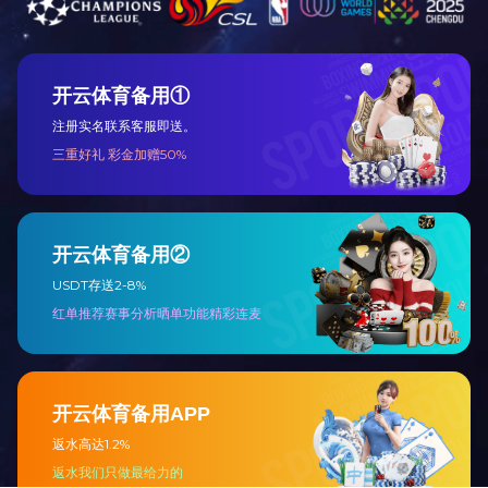
电池化成与检测
走进米兰手机登录入口
加入米兰手机登录入口
Copyright © 2003-2020 米兰手机登录入口 All Rights Reserved
粤ICP备
14078559号
BY: Niegoweb
hth华体会（体育）官方网站
|
星空官方网页版
|
米兰官方网页版
|
九游在线官方官网
|
mk官方网站_MK（中国）一站式服务官网
|
华体会娱乐
|
MK平台
|
开云足球
|
MK体育在线
|