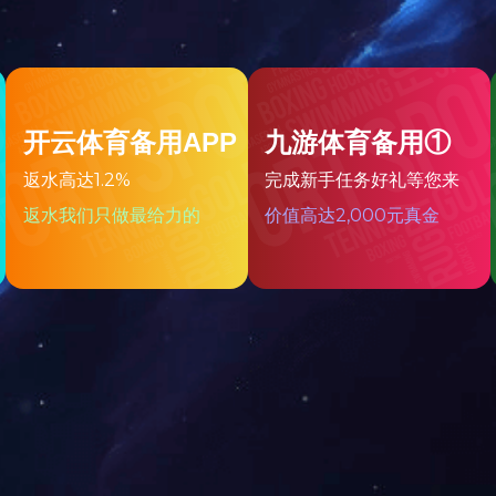
使用@sinexel.com，@sinexcel.cn，@global.sinexc
址，均非米兰手机登录入口官方授权邮箱，请您仔细甄别，避免不必要的
询价邮箱
sales@sinexcel.com
技工业园2区6栋米兰手机登录入口大厦