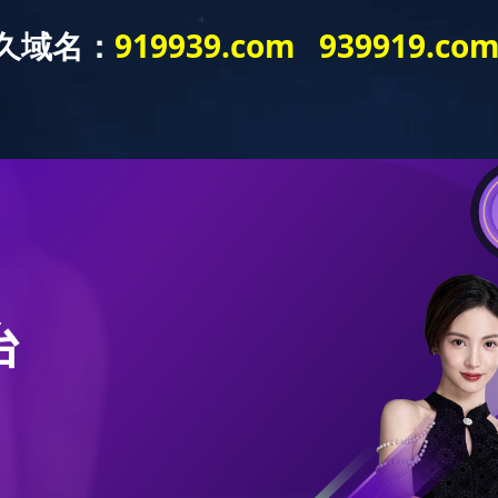
品中心
走进米兰手机登录入口
可持续发展
加入米兰手
电能质量
关于米兰手机登录入口
校园招聘
相关产品
公司介绍
源滤波器最大能消除的谐波电流为多少？
电动汽车充换电
投资者关系
社会招聘
优势介绍
产品资质
储能微网
新闻中心
下载中心
核心竞争力
有源滤波器的工作效率是多大？
电池化成与检测
服务支持
企业文化
户储
廉洁米兰手机登录入口
全球布局
有源滤波器有什么作用，可以节能吗?
发展历程
米兰手机登录入口电气都有哪些产品？
荣誉资质
社会责任