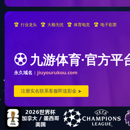
如果仍不能解决您的问题，请通过下方的留
言区给我们留言，我们的工程师将在线为您
解答