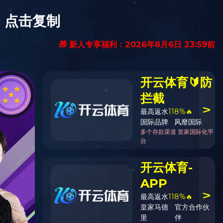
机登录入口
联系我们
CN