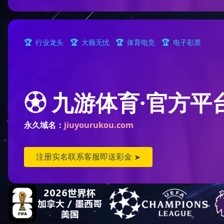
Address
深圳市南山区西丽街道松白路1002号百旺信高科
View PDF