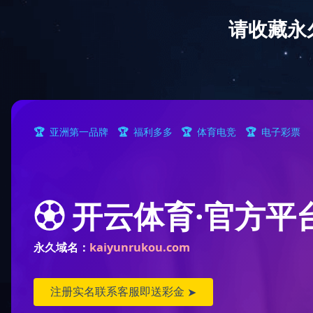
S
Sinexcel Charging system
米兰(中国)官方
产
米兰手机登录入
管理平台
专为解决充电站运营、充电服务使用和区域充电
15
动端管理系统，帮助用户实现高效精准的运营
年
米兰手机登录入口所有业务往来与对外沟通仅通过
充电桩研发制造经验
不同
邮箱地
服务对象
公司总机
400-0055-776
新能源车主
新能源车企
运