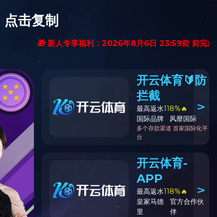
EL
机登录入口
联系我们
CN
100
w+
el.com后缀的邮箱进行，任何使用其他后缀的
运行
充电模块应用于市场
损失。