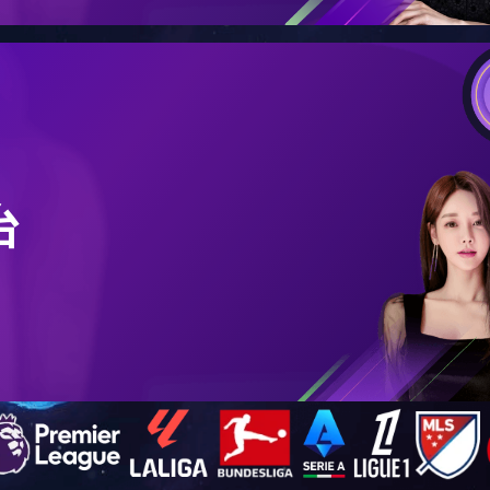
技工业园2区6栋米兰手机登录入口大厦