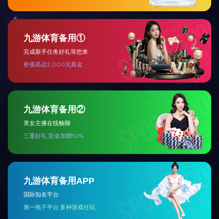
电动汽车充换电
储能微网
电池化成与检测
走进米兰手机登录入口
加入米兰手机登录入口
Copyright © 2003-2020 米兰手机登录入口 All Rights Reserved
粤ICP备
14078559号
BY: Niegoweb