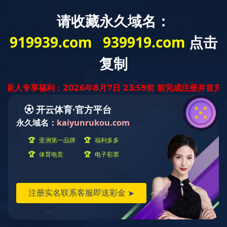
ABOUT SINEXCEL
成为世界一流的电力能源科技企
业
About Sinexcel
米兰手机登录入口
米兰手机登录入口股份是全球领先的能源互联网核心电力设备及
解决方案提供商。其业务主要聚焦于电能质量、电动汽车充电
桩、储能微网、电池化成与检测、工业电源五大板块，为客户提
供从新品研发、生产制造到销售服务的一站式解决方案。
2007
2017
300693
成立时间
上市时间
股票代码