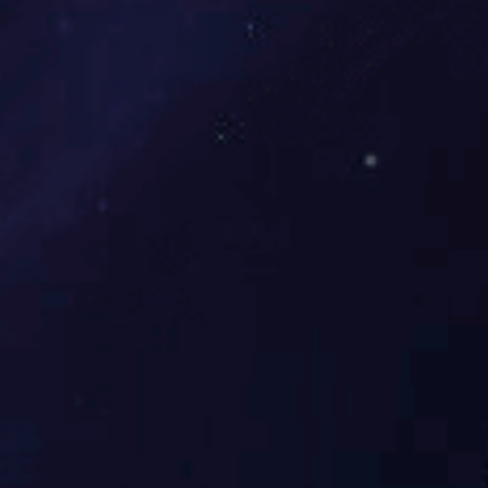
联系我们
米兰手机登录入口所有业务往来与对外沟通仅通过使用@sinexel.com，
@sinexcel.cn，@global.sinexcel.com后缀的邮箱进行，任何使用其他后缀的
邮箱地址，均非米兰手机登录入口官方授权邮箱，请您仔细甄别，避免不必要的
损失。
公司总机
询价邮箱
400-0055-776
sales@sinexcel.com
Address
深圳市南山区西丽街道松白路1002号百旺信高科技工业园2区6
栋米兰手机登录入口大厦