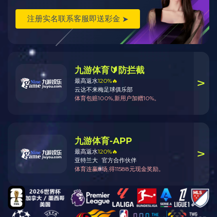
完整高效的供应链体系
具有完善的供应链协同流程和机制，可快速协调匹配
供应和需求，实现精益供应链管理，为客户创造价值
快速的服务响应力
7*24小时跟踪响应，服务网络遍布中国30+核心城
市，为客户提供稳定可靠的良好服务